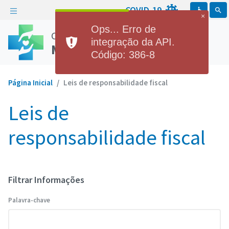
COVID-19
accessible
search
×
Ops... Erro de
Consórcio Público de Saúde
integração da API.
Microrregião do Agreste
Código: 386-8
Página Inicial
Leis de responsabilidade fiscal
Leis de
responsabilidade fiscal
Filtrar Informações
Palavra-chave