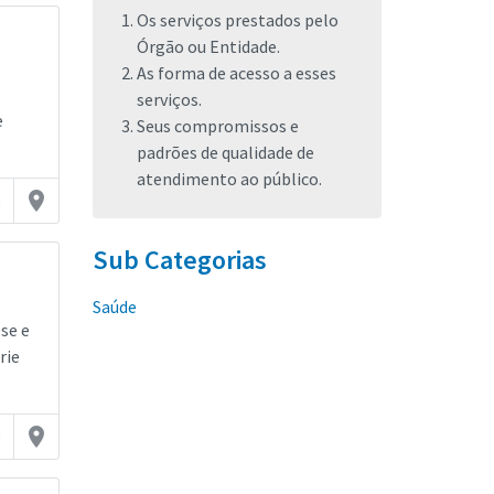
Os serviços prestados pelo
Órgão ou Entidade.
As forma de acesso a esses
serviços.
e
Seus compromissos e
padrões de qualidade de
atendimento ao público.
on
place
Sub Categorias
Saúde
se e
rie
on
place