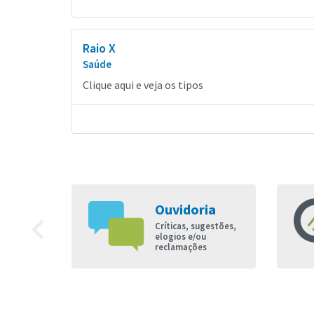
Raio X
Saúde
Clique aqui e veja os tipos
Ouvidoria
9
navigate_before
Críticas, sugestões,
nto à
elogios e/ou
reclamações