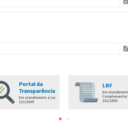
descripti
descripti
Portal da
LRF
Transparência
Em atendimento
Complementar
Em atendimento à Lei
101/2000
131/2009