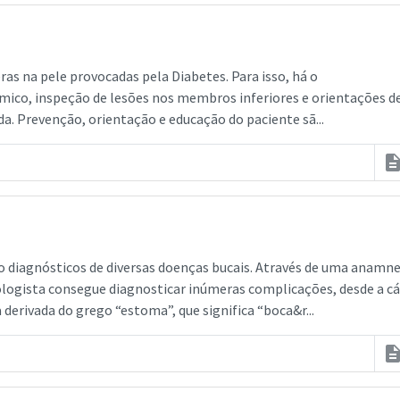
as na pele provocadas pela Diabetes. Para isso, há o
ico, inspeção de lesões nos membros inferiores e orientações d
da. Prevenção, orientação e educação do paciente sã...
descripti
o diagnósticos de diversas doenças bucais. Através de uma anamne
ogista consegue diagnosticar inúmeras complicações, desde a cá
derivada do grego “estoma”, que significa “boca&r...
descripti