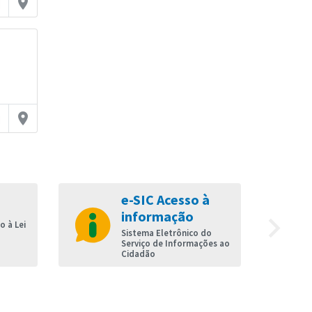
on
place
on
place
e-SIC Acesso à
informação
navigate_next
 à Lei
Sistema Eletrônico do
Serviço de Informações ao
Cidadão