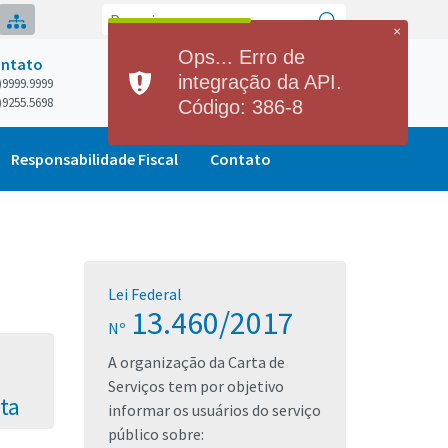
×
Ops... Erro de
ntato
Previsão do Tempo
integração da API.
)9999.9999
Hoje
Quinta
)9255.5698
24°
28°
25°
28°
Código: 386-8
Min
Max
Min
Max
Responsabilidade Fiscal
Contato
Lei Federal
13.460/2017
Nº
A organização da Carta de
Serviços tem por objetivo
ta
informar os usuários do serviço
público sobre: