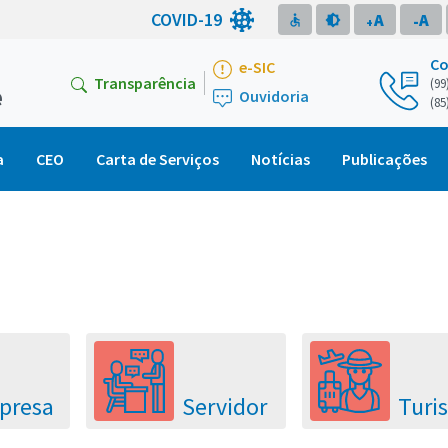
COVID-19
A
A
accessible
brightness_medium
-
+
Co
e-SIC
Transparência
(99
e
Ouvidoria
(85
a
CEO
Carta de Serviços
Notícias
Publicações
presa
Servidor
Turis