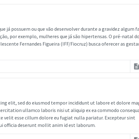
 que já possuem ou que vão desenvolver durante a gravidez algum f
ção, por exemplo, mulheres que já são hipertensas. O pré-natal d
olescente Fernandes Figueira (IFF/Fiocruz) busca oferecer as gest
descripti
ing elit, sed do eiusmod tempor incididunt ut labore et dolore m
xercitation ullamco laboris nisi ut aliquip ex ea commodo consequa
e velit esse cillum dolore eu fugiat nulla pariatur. Excepteur sint
i officia deserunt mollit anim id est laborum.