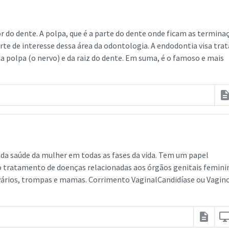
or do dente. A polpa, que é a parte do dente onde ficam as termina
arte de interesse dessa área da odontologia. A endodontia visa trat
 polpa (o nervo) e da raiz do dente. Em suma, é o famoso e mais
descripti
a da saúde da mulher em todas as fases da vida. Tem um papel
 tratamento de doenças relacionadas aos órgãos genitais femini
, ovários, trompas e mamas. Corrimento VaginalCandidíase ou Vagin
description
desktop_wind